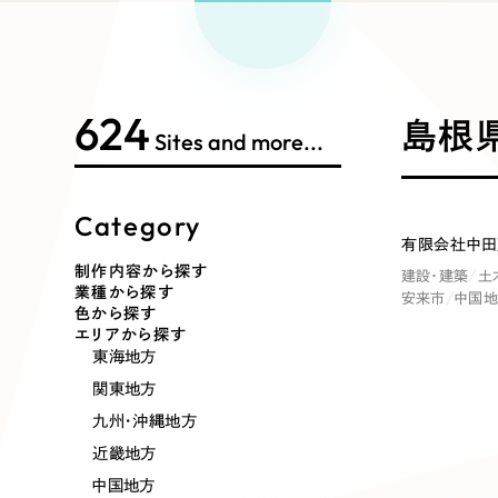
Works Search
絞り
リープ
SEO対
グ"から、
広報支援
624
制作内容
島根県
Sites and more...
Category
コーポレート・企業サイト
ブランドサ
有限会社中田
制作内容から探す
建設・建築
土
業種から探す
安来市
中国
ポータルサイト・メディアサイト
LP（ラン
色から探す
エリアから探す
東海地方
関東地方
その他
九州・沖縄地方
近畿地方
中国地方