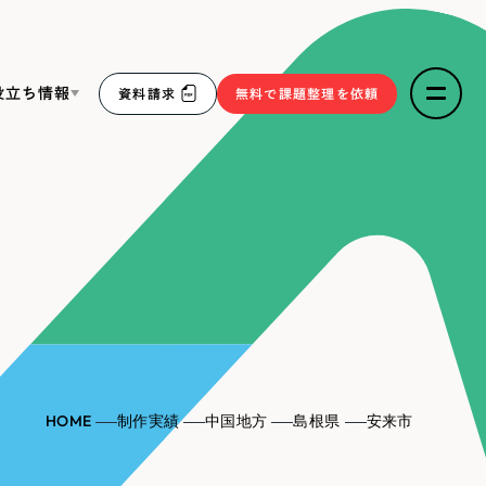
役立ち情報
資料請求
無料で課題整理を依頼
ce
リープ・リクルーティング
／
採用業務代行
求人票作成・面接など各種業務代行、採用の仕組み作り支
３点セット
援
リープ・キャリア
／
人材紹介サービス
sへの取り組み
完全成功報酬型のスカウト型ハイクラス人材紹介（岐阜・愛
知）
報
HOME
制作実績
中国地方
島根県
安来市
2件）