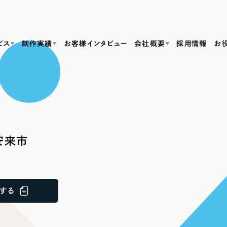
ビス
制作実績
お客様インタビュー
会社概要
採用情報
お
Web Produ
すべて
（624件）
コーポレート・企業サイト
（278件）
リーピーがわかる資料３点セット
bサイト制作
ブランドサイト・サービスサイト
リーピーが選ばれる理由
（85件）
リーピーのWebサイト制作・会社概要・サービスがわかる
会社概要
安来市
の中か
ご紹介し
求人・採用サイト
お役立ち資料
（61件）
Webサイト制作
ポレートサイト制作
採用サイト制作
代表挨拶
SDG
すぐに使える資料をダウンロード
ECサイト（オンラインショップ）
（43件）
コーポレートサイト制作
サイト制作
ブランドサイト制作
ポータルサイト・メディアサイト
メディア掲載・取材依頼
新着情
（39件）
する
採用サイト制作
LP（ランディングページ）
（28件）
よくある質問
ト
ECサイト制作
リーピーブログ
採用情報
キャンペーン・プロモーションサイト
（1
ブランドサイト制作
Webデザイン・Webマーケティングに関する情報を発信