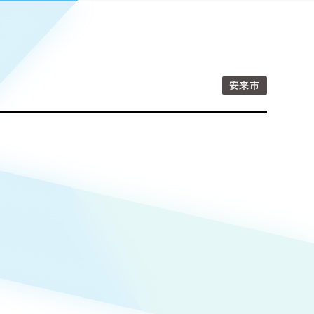
Pace
／
クラウド型工数管理ツール
日報ツールで案件ごとの営業利益をリアルタイムに可視化
発信
信
安来市
Cサイト（オンラインショップ）
）
ランディング（ロゴ・印刷物）
85件）
43件）
39件）