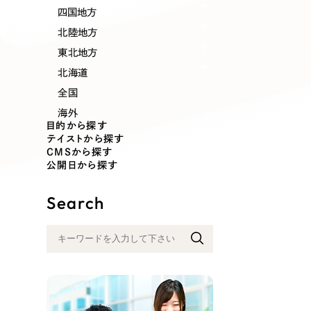
業種
四国地方
北陸地方
東北地方
北海道
製造業
建設・建築
全国
海外
コンサルティング・調査
観光・レジ
目的から探す
テイストから探す
CMSから探す
公開日から探す
自治体・官公庁
美容・エス
Search
インフラ関連
広告・メデ
金融・保険業
その他サ
人材サービス
その他