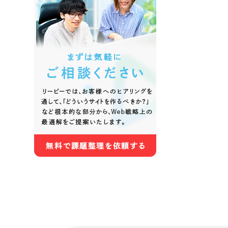
色
ホワイト・白色
グレー
オレンジ・橙色
イエロ
パープル・紫色
ピンク
さらに条件を追加する