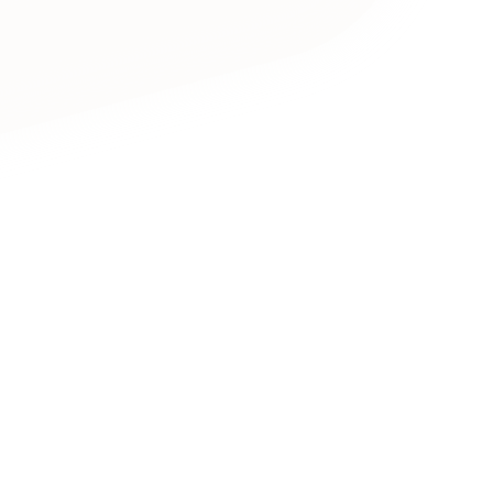
キャンペーン・プロモーションサイ
ブランディング（ロゴ・印刷物）
（
その他
（1件）
卸売・小売
医
Outsourcin
ャー
人材紹介・派遣
アウトソーシング（代行支援
テ
IT・インターネット
リープ・プロジェクト
「反響強化」を目的としたマー
ィア・放送
不動産
農
リープ・リクルーティング
「採用強化」を目的とした採用
ービス業
物流・運送
N
その他のサービス