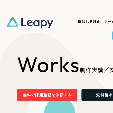
選ばれる理由
サー
Service
Works
Company
Useful
Works
サービス紹介
制作実績
会社概要
お役立ち情報
We
制作実績／
一過性の広告に頼らず、
全国1,400社以上の支援実績
可能性をひらくデザインで
リーピーによるお役立ち情報を
コー
「仕組み」と「ノウハウ」を残す資産型DX
ら
しあわせな毎日をつくる
ます
支援をご提供します
実績の一部をご紹介します
EC
無料で課題整理を依頼する
資料請求
?
ブックマークしたサイ