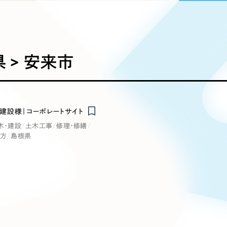
込み検索
ブランディング（ロゴ・印刷物）
ブランディング支援
・プロジェクト
広報ブログ
（90件）
／
マーケティング代行
リーピーの取り組みに関するお知らせ・イベントの様子を
策によるアクセス獲得、反響獲得などの"Webマーケティン
その他
（1件）
オプションサービス
代表ブログ
などのオフライン領域のマーケティングまでまるっと代行
代表川口が経営・Web戦略・地方創生に関する情報を発
 > 安来市
お客様インタビュー
メールマガジンアーカイブ
過去に配信したメールマガジンのアーカイブ
制作実績
イト・サービスサイト
求人・採用サイト
E
建設様｜コーポレートサイト
すべて
（624件）
木・建設
土木工事
修理・修繕
コーポレート・企業サイト
（278件
地方
島根県
ディングページ）
キャンペーン・プロモーション
ブ
ブランドサイト・サービスサイト
（
サイト
求人・採用サイト
（61件）
ECサイト（オンラインショップ）
（
ポータルサイト・メディアサイト
（
LP（ランディングページ）
（28件）