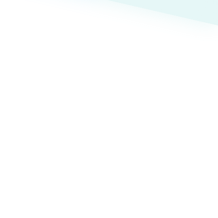
ト
（12件）
90件）
療・福祉
g
士業
）
教育
ケティング代行
林・水産
業務代行
PO・一般社団法人