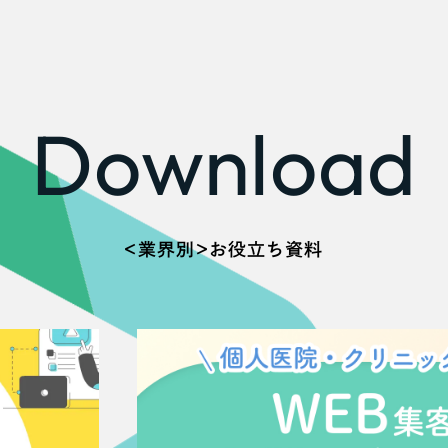
広報ブログ
メルマガアーカイブ
Download
プライバシーポリシー
情報セキュ
クッキーポリシー
サイトマップ
＜業界別＞お役立ち資料
客様も歓迎。
セプトの策定からお任
化するサイト構成、デザ