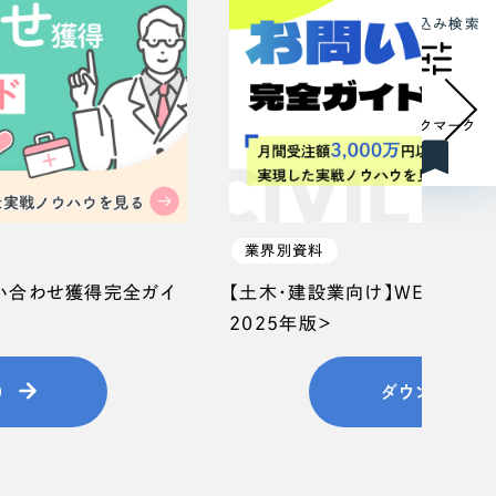
絞り込み検索
ブックマーク
業界別資料
問い合わせ獲得完全ガイ
【土木・建設業向け】WEB集客
2025年版＞
）
ダウンロード