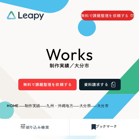
058-215-0066
無料で課題整理を依頼する
24時間受付
無料で課題整理を依頼する
Works
資料請求
する
資料請求する
制作実績／大分市
無料で課題整理を依頼
する
Company
無料で課題整理を依頼する
資料請求する
会社情報
採用情報
HOME
制作実績
九州・沖縄地方
大分県
大分市
Web Produce
お役立ち情報
ブックマーク
絞り込み検索
リーピーが選ばれる理由
会社概要