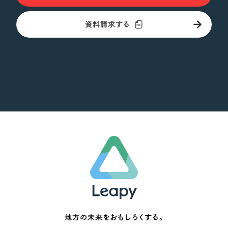
オレンジ・橙色
資料請求する
イエロー・黄色
グリーン・緑色
ブルー・青色
パープル・紫色
ピンク・桃色
カラフル・多色
その他
地方の未来をおもしろくする。