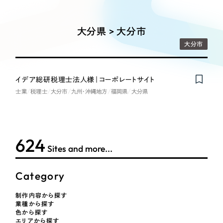
Works
絞り込み検
Webサイト制作
選ばれる理由
Search
索
コーポレートサイト制作
大分県 > 大分市
採用サイト制作
サービス
大分市
制作内容
ECサイト制作
Service
ブランドサイト制作
イデア総研税理士法人様｜コーポレートサイト
コーポレート・企業サイト
サービス紹介
ブランディング支援
士業
税理士
大分市
九州・沖縄地方
福岡県
大分県
一過性の広告に頼らず、
「仕組み」と「ノウハウ」
制作実績
ブランドサイト・サービスサイト
を残す資産型DX支援をご提供します
すべて
（624件）
624
求人・採用サイト
コーポレート・企業サイト
（278件）
Sites and more...
ブランドサイト・サービスサイト
（85件）
ECサイト（オンラインショップ）
Category
求人・採用サイト
（61件）
ECサイト（オンラインショップ）
ポータルサイト・メディアサイト
（43件）
制作内容から探す
業種から探す
ポータルサイト・メディアサイト
（39件）
色から探す
エリアから探す
LP（ランディングページ）