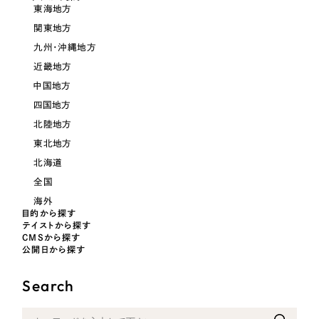
LP（ランディングページ）
（28件）
マーケティングDX支援
東海地方
キャンペーン・プロモーションサイト
関東地方
（12件）
キャンペーン・プロモーション
九州・沖縄地方
Webサイト制作
ブランディング（ロゴ・印刷物）
（90件）
サイト
近畿地方
その他
（1件）
コーポレートサイト制作
中国地方
ブランディング（ロゴ・印刷物）
オプションサービス
四国地方
採用サイト制作
北陸地方
お客様インタビュー
その他
ECサイト制作
東北地方
北海道
業種
Outsourcing
ブランドサイト制作
全国
海外
?
よくある質問
アウトソーシング（代行支援）
目的から探す
製造業
テイストから探す
リープ・プロジェクト
CMSから探す
公開日から探す
「反響強化」を目的としたマーケティング代行
リープ・プロジェクト
建設・建築
／
マーケティング代行
リープ・リクルーティング
SEO対策によるアクセス獲得、反響獲得などの"Webマーケティング"から、
Search
ライン領域のマーケティングまでまるっと代行
「採用強化」を目的とした採用業務代行
卸売・小売