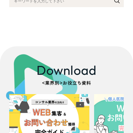
採用DX支援
その他のサービス
医療・福祉
リープ・リクルーティング
／
採用業務代行
プライバシーポリシー
情報セキュリティ方針
求人票作成・面接など各種業務代行、採用の仕組み作り支援
コンサルティング・調査
AI倫理ポリシー
クッキーポリシー
サイトマップ
リープ・キャリア
／
人材紹介サービス
ウェブアクセシビリティ方針
完全成功報酬型のスカウト型ハイクラス人材紹介（岐阜・愛知）
観光・レジャー
カイゼンDX支援
人材紹介・派遣
Download
Pace
／
クラウド型工数管理ツール
日報ツールで案件ごとの営業利益をリアルタイムに可視化
士業
＜業界別＞お役立ち資料
自治体・官公庁
制作実績
Works
美容・エステ
制作実績
IT・インターネット
全国1,400社以上の支援実績の中から
実績の