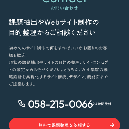
ポータルサイト・メディアサイト
（39件）
NPO・一般社団法人
お問い合わせ
LP（ランディングページ）
（28件）
キャンペーン・プロモーションサイト
（12件）
課題抽出やWebサイト制作の
人材サービス
ブランディング（ロゴ・印刷物）
（90件）
目的整理からご相談ください
その他
その他
（1件）
初めてのサイト制作で何をすればいいかお困りのお客
色
様も歓迎。
お客様インタビュー
現状の課題抽出やサイトの目的の整理、サイトコンセプ
トの策定からお任せください。もちろん、Web集客の戦
ホワイト・白色
略設計を具現化するサイト構成、デザイン、機能面まで
ご提案します。
グレー・黒色
058-215-0066
24時間受付
ベージュ・茶色
レッド・赤色
無料で課題整理を依頼する