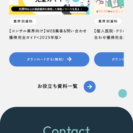
一部をご紹介します
教育
ブックマークしたサイト
業界別資料
業界別資料
インフラ関連
【コンサル業界向け】WEB集客＆問い合わせ
【個人医院・クリニッ
獲得完全ガイド＜2025年版＞
合わせ獲得完全ガイド
広告・メディア・放送
不動産
ダウンロードする（無料）
ダウンロード
農林・水産
すべて
お役立ち資料一覧
（624件）
金融・保険業
コーポレート・企業サイト
（278件）
ブランドサイト・サービスサイト
（85件）
その他サービス業
求人・採用サイト
（61件）
物流・運送
ECサイト（オンラインショップ）
Contact
（43件）