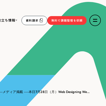
役立ち情報
資料請求
無料で課題整理を依頼
ce
リープ・リクルーティング
／
採用業務代行
求人票作成・面接など各種業務代行、採用の仕組み作り支
３点セット
援
リープ・キャリア
／
人材紹介サービス
sへの取り組み
完全成功報酬型のスカウト型ハイクラス人材紹介（岐阜・愛
知）
報
メディア掲載
本日7月28日（月）Web Designing Web様のご企画、『成果が出る「よいコンテンツづくり」とは？』にて、当社社員のインタビューが掲載されました。目的設計・ユーザー視点・独自性・AI 時代のあり方まで、リーピー の考える“伝わる” コンテンツ づくりのヒントが詰まっています！
2件）