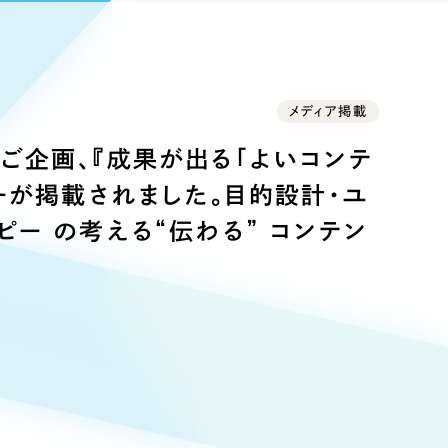
Pace
／
クラウド型工数管理ツール
日報ツールで案件ごとの営業利益をリアルタイムに可視化
発信
信
メディア掲載
b様のご企画、『成果が出る「よいコンテ
ーが掲載されました。目的設計・ユ
ピー の考える“伝わる” コンテン
）
85件）
43件）
39件）