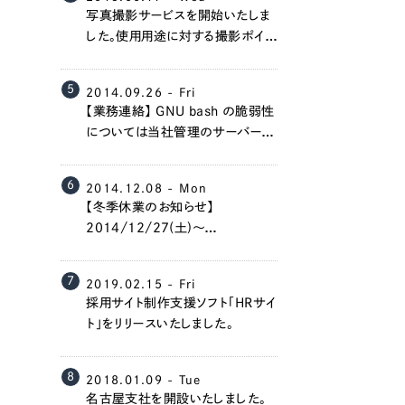
写真撮影サービスを開始いたしま
した。使用用途に対する撮影ポイン
トの提案から出張撮影まで、全面
的にサポートさせていただきます。
5
2014.09.26 - Fri
【業務連絡】 GNU bash の脆弱性
については当社管理のサーバーで
は全て対応済みです。
6
2014.12.08 - Mon
Contact Us
【冬季休業のお知らせ】
2014/12/27(土)～
2015/1/4(日)は冬季休業とさせ
ていただきます。
初めてのサイト制作で何をすればいいかお困りのお
7
2019.02.15 - Fri
現状の課題抽出やサイトの目的の整理、サイトコン
採用サイト制作支援ソフト「HRサイ
せください。もちろん、Web集客の戦略設計を具現
ト」をリリースいたしました。
イン、機能面までご提案します。
8
2018.01.09 - Tue
名古屋支社を開設いたしました。