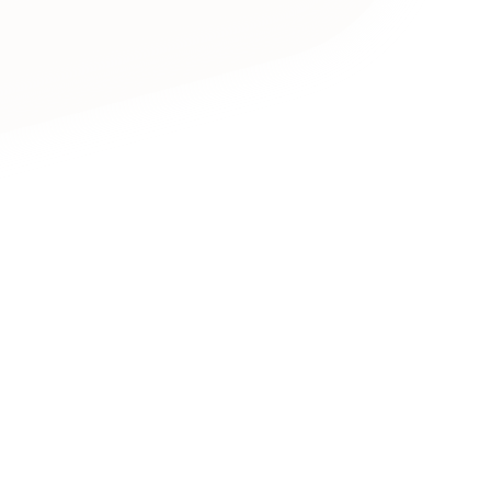
キャンペーン・プロモーションサイ
ブランディング（ロゴ・印刷物）
（
その他
（1件）
Outsourcin
アウトソーシング（代行支援
リープ・プロジェクト
「反響強化」を目的としたマー
リープ・リクルーティング
「採用強化」を目的とした採用
その他のサービス