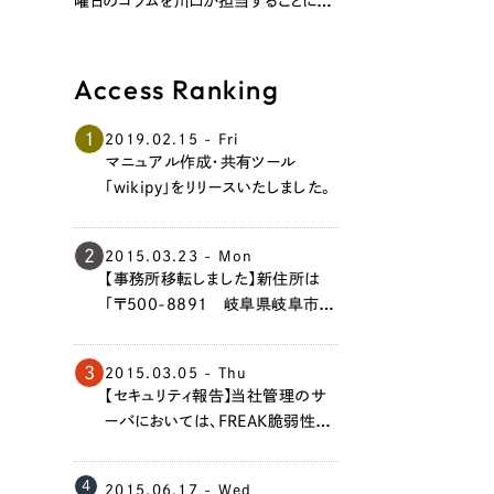
曜日のコラムを川口が担当することにな
りました。 第1回のテーマは「合理と
運」。 ぜひご覧ください！
Access Ranking
1
2019.02.15 - Fri
マニュアル作成・共有ツール
「wikipy」をリリースいたしました。
2
2015.03.23 - Mon
【事務所移転しました】新住所は
「〒500-8891 岐阜県岐阜市香
蘭3丁目7番地」です。今後ともよろ
しくお願い申し上げます。
3
2015.03.05 - Thu
【セキュリティ報告】当社管理のサ
ーバにおいては、FREAK脆弱性の
問題はありません。
4
2015.06.17 - Wed