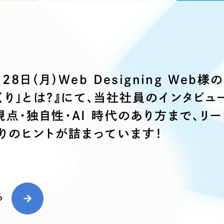
ブランディング（ロゴ・印刷物）
ブランディング支援
・プロジェクト
広報ブログ
（90件）
／
マーケティング代行
リーピーの取り組みに関するお知らせ・イベントの様子を
策によるアクセス獲得、反響獲得などの"Webマーケティン
その他
（1件）
オプションサービス
代表ブログ
などのオフライン領域のマーケティングまでまるっと代行
代表川口が経営・Web戦略・地方創生に関する情報を発
お客様インタビュー
メールマガジンアーカイブ
28日（月）Web Designing We
過去に配信したメールマガジンのアーカイブ
制作実績
くり」とは？』にて、当社社員のインタビュ
すべて
視点・独自性・AI 時代のあり方まで、リー
（624件）
コーポレート・企業サイト
（278件
くりのヒントが詰まっています！
ブランドサイト・サービスサイト
（
求人・採用サイト
（61件）
ECサイト（オンラインショップ）
（
ポータルサイト・メディアサイト
（
る
LP（ランディングページ）
（28件）