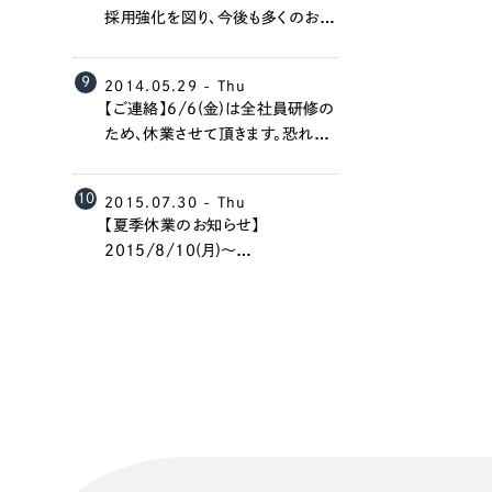
058-215-00
採用強化を図り、今後も多くのお客
様に価値提供が出来るよう、努め
24時間受付
て参ります。（最寄り駅：金山駅）
9
2014.05.29 - Thu
【ご連絡】6/6(金)は全社員研修の
無料で課題整理を依頼する
ため、休業させて頂きます。恐れ入
りますが、ご連絡を頂く場合はメー
ルもしくは担当者の携帯電話への
資料請求する
10
2015.07.30 - Thu
ご連絡をお願いいたします。
【夏季休業のお知らせ】
2015/8/10(月)～
2015/8/14(金)は夏季休業とさ
せていただきます。ご迷惑をお掛け
しますが、期間中、お急ぎの方は各
担当者まで直接ご連絡くださいま
せ。