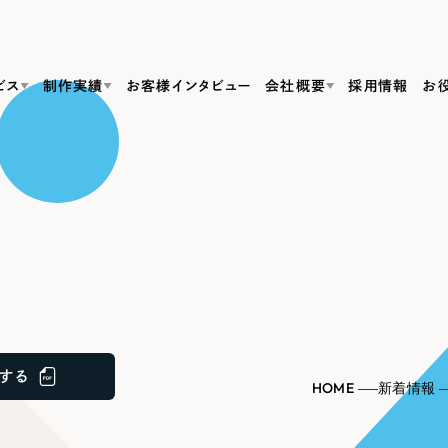
ビス
制作実績
お客様インタビュー
会社概要
採用情報
お
Web Produ
すべて
（624件）
コーポレート・企業サイト
（278件）
リーピーがわかる資料３点セット
bサイト制作
ブランドサイト・サービスサイト
リーピーが選ばれる理由
（85件）
リーピーのWebサイト制作・会社概要・サービスがわかる
会社概要
の中か
ご紹介し
求人・採用サイト
お役立ち資料
（61件）
Webサイト制作
ポレートサイト制作
採用サイト制作
代表挨拶
SDG
すぐに使える資料をダウンロード
ECサイト（オンラインショップ）
（43件）
コーポレートサイト制作
サイト制作
ブランドサイト制作
ポータルサイト・メディアサイト
メディア掲載・取材依頼
新着情
（39件）
する
採用サイト制作
HOME
新着情報
LP（ランディングページ）
（28件）
よくある質問
ト
ECサイト制作
リーピーブログ
採用情報
キャンペーン・プロモーションサイト
（1
ブランドサイト制作
Webデザイン・Webマーケティングに関する情報を発信