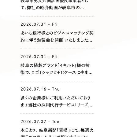
岐阜市男女共同参画優良事業者とし
て、弊社の紹介動画が岐阜市の
Youtubeにアップされました！
2026.07.31 - Fri
あいち銀行様とのビジネスマッチング契
約に伴う勉強会を開催 いたしました。
地域企業の課題共有と支援体制の強
化を目指してまいります。
2026.07.31 - Fri
岐阜の縫製ブランド「イキルト」様の技
術で、ロゴTシャツがPCケースに生まれ
変わりました！
2026.07.16 - Thu
多くの企業様にご利用いただいており
ます当社の採用代行サービス「リープ・リ
クルーティング」において、このたび支援
企業全体での累計エントリー数が
2026.07.07 - Tue
1,000名を突破いたしました。
本日より、 岐阜新聞「素描」にて、毎週火