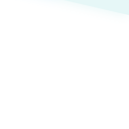
ト
（12件）
90件）
g
）
ケティング代行
業務代行