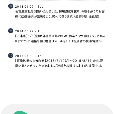
ポータルサイト・メディアサイト
（39件）
8
2018.01.09 - Tue
LP（ランディングページ）
（28件）
名古屋支社を開設いたしました。採用強化を図り、今後も多くのお客
様に価値提供が出来るよう、努めて参ります。（最寄り駅：金山駅）
キャンペーン・プロモーションサイト
（12件）
ブランディング（ロゴ・印刷物）
（90件）
9
2014.05.29 - Thu
その他
（1件）
【ご連絡】6/6(金)は全社員研修のため、休業させて頂きます。恐れ入
りますが、ご連絡を頂く場合はメールもしくは担当者の携帯電話への
ご連絡をお願いいたします。
お客様インタビュー
10
2015.07.30 - Thu
【夏季休業のお知らせ】2015/8/10(月)～2015/8/14(金)は夏
季休業とさせていただきます。ご迷惑をお掛けしますが、期間中、お急
ぎの方は各担当者まで直接ご連絡くださいませ。