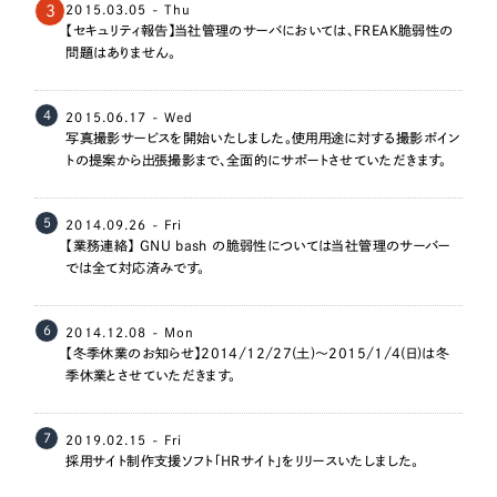
3
2015.03.05 - Thu
一部をご紹介します
【セキュリティ報告】当社管理のサーバにおいては、FREAK脆弱性の
問題はありません。
ブックマークしたサイト
4
2015.06.17 - Wed
写真撮影サービスを開始いたしました。使用用途に対する撮影ポイン
トの提案から出張撮影まで、全面的にサポートさせていただきます。
5
2014.09.26 - Fri
【業務連絡】 GNU bash の脆弱性については当社管理のサーバー
では全て対応済みです。
すべて
（624件）
6
2014.12.08 - Mon
コーポレート・企業サイト
【冬季休業のお知らせ】2014/12/27(土)～2015/1/4(日)は冬
（278件）
季休業とさせていただきます。
ブランドサイト・サービスサイト
（85件）
求人・採用サイト
（61件）
7
2019.02.15 - Fri
ECサイト（オンラインショップ）
採用サイト制作支援ソフト「HRサイト」をリリースいたしました。
（43件）