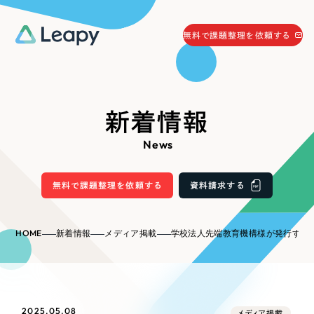
058-215-0066
無料で課題整理を依頼する
24時間受付
無料で課題整理を依頼する
資料請求
する
新着情報
資料請求する
News
無料で課題整理を依頼
する
Company
無料で課題整理を依頼する
資料請求する
会社情報
採用情報
HOME
新着情報
メディア掲載
学校法人先端教育機構様が発行する『月刊先端教育 2025年6月号』に、弊社が掲載されました。今号は「岐阜特集」ということで、弊社は「優秀な人材が活躍できる場を創出する」というテーマのもと、ビジネス
Web Produce
お役立ち情報
リーピーが選ばれる理由
会社概要
2025.05.08
メディア掲載