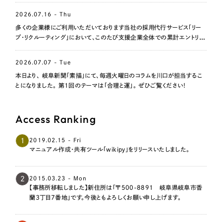
採用DX支援
その他のサービス
2026.07.16 - Thu
リープ・リクルーティング
／
採用業務代行
多くの企業様にご利用いただいております当社の採用代行サービス「リー
プライバシーポリシー
情報セキュリティ方針
求人票作成・面接など各種業務代行、採用の仕組み作り支援
プ・リクルーティング」において、このたび支援企業全体での累計エントリー
数が1,000名を突破いたしました。
AI倫理ポリシー
クッキーポリシー
サイトマップ
リープ・キャリア
／
人材紹介サービス
ウェブアクセシビリティ方針
2026.07.07 - Tue
完全成功報酬型のスカウト型ハイクラス人材紹介（岐阜・愛知）
本日より、 岐阜新聞「素描」にて、毎週火曜日のコラムを川口が担当するこ
とになりました。 第1回のテーマは「合理と運」。 ぜひご覧ください！
カイゼンDX支援
Pace
／
クラウド型工数管理ツール
Access Ranking
日報ツールで案件ごとの営業利益をリアルタイムに可視化
1
2019.02.15 - Fri
マニュアル作成・共有ツール「wikipy」をリリースいたしました。
制作実績
Works
2
2015.03.23 - Mon
【事務所移転しました】新住所は「〒500-8891 岐阜県岐阜市香
制作実績
蘭3丁目7番地」です。今後ともよろしくお願い申し上げます。
全国1,400社以上の支援実績の中から
実績の