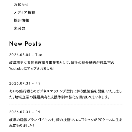
LP（ランディングページ）
（28件）
マーケティングDX支援
お知らせ
キャンペーン・プロモーションサイト
（12件）
メディア掲載
Webサイト制作
採用情報
ブランディング（ロゴ・印刷物）
（90件）
未分類
その他
（1件）
コーポレートサイト制作
New Posts
オプションサービス
採用サイト制作
お客様インタビュー
2026.08.04 - Tue
ECサイト制作
岐阜市男女共同参画優良事業者として、弊社の紹介動画が岐阜市の
Youtubeにアップされました！
Outsourcing
ブランドサイト制作
2026.07.31 - Fri
?
よくある質問
アウトソーシング（代行支援）
あいち銀行様とのビジネスマッチング契約に伴う勉強会を開催 いたしまし
リープ・プロジェクト
た。地域企業の課題共有と支援体制の強化を目指してまいります。
「反響強化」を目的としたマーケティング代行
リープ・プロジェクト
／
マーケティング代行
2026.07.31 - Fri
リープ・リクルーティング
SEO対策によるアクセス獲得、反響獲得などの"Webマーケティング"から、
ライン領域のマーケティングまでまるっと代行
岐阜の縫製ブランド「イキルト」様の技術で、ロゴTシャツがPCケースに生ま
「採用強化」を目的とした採用業務代行
れ変わりました！