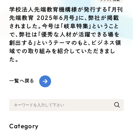
Webサイト制作
学校法人先端教育機構様が発行する『月刊
選ばれる理由
コーポレートサイト制作
先端教育 2025年6月号』に、弊社が掲載
採用サイト制作
サービス
されました。今号は「岐阜特集」ということ
ECサイト制作
で、弊社は「優秀な人材が活躍できる場を
Service
ブランドサイト制作
創出する」というテーマのもと、ビジネス領
域での取り組みを紹介していただきまし
サービス紹介
ブランディング支援
た。
一過性の広告に頼らず、
「仕組み」と「ノウハウ」
制作実績
を残す資産型DX支援をご提供します
すべて
（624件）
一覧へ戻る
コーポレート・企業サイト
（278件）
ブランドサイト・サービスサイト
（85件）
求人・採用サイト
（61件）
ECサイト（オンラインショップ）
（43件）
Category
ポータルサイト・メディアサイト
（39件）