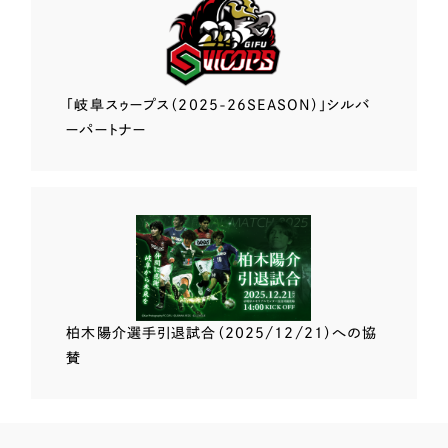
「岐阜スゥープス
（2025-26SEASON）」
シルバ
ーパートナー
柏木陽介選手
引退試合（2025/12/21）
への協
賛